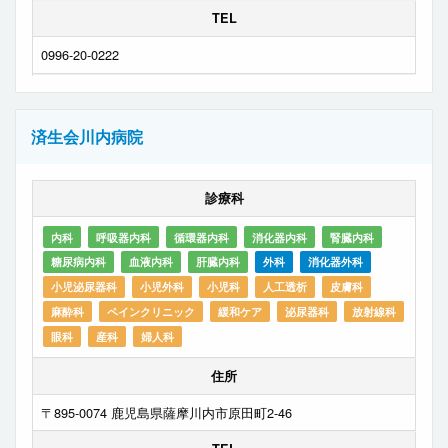
TEL
0996-20-0222
済生会川内病院
診療科
内科
呼吸器内科
循環器内科
消化器内科
腎臓内科
糖尿病内科
血液内科
肝臓内科
外科
消化器外科
小児泌尿器科
小児外科
小児科
人工透析
皮膚科
麻酔科
ペインクリニック
緩和ケア
泌尿器科
放射線科
眼科
産科
婦人科
住所
〒895-0074 鹿児島県薩摩川内市原田町2-46