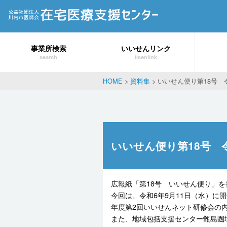
事業所検索
いいせんリンク
search
iisenlink
HOME
>
資料集
>
いいせん便り第18号 
いいせん便り第18号 令
広報紙「第18号 いいせん便り」
今回は、令和6年9月11日（水）に
年度第2回いいせんネット研修会の
また、地域包括支援センター甑島圏