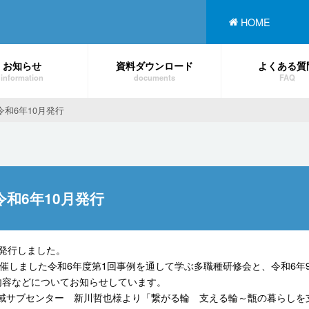
HOME
お知らせ
資料ダウンロード
よくある質
information
documents
FAQ
令和6年10月発行
和6年10月発行
を発行しました。
開催しました令和6年度第1回事例を通して学ぶ多職種研修会と、令和6年
内容などについてお知らせしています。
域サブセンター 新川哲也様より「繋がる輪 支える輪～甑の暮らしを