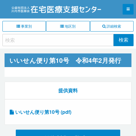
事業別
地区別
詳細検索
いいせん便り第10号 令和4年2月発行
提供資料
いいせん便り第10号 (pdf)