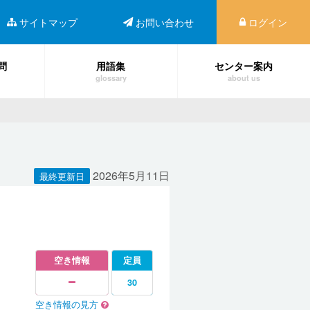
サイトマップ
お問い合わせ
ログイン
問
用語集
センター案内
glossary
about us
2026年5月11日
最終更新日
空き情報
定員
30
空き情報の見方