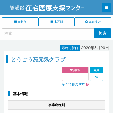
事業別
地区別
詳細検索
2020年5月20日
最終更新日
とうごう苑元気クラブ
空き情報
定員
15
空き情報の見方
基本情報
事業所種別