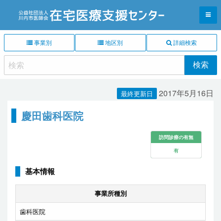
事業別
地区別
詳細検索
2017年5月16日
最終更新日
慶田歯科医院
訪問診療の有無
有
基本情報
事業所種別
歯科医院