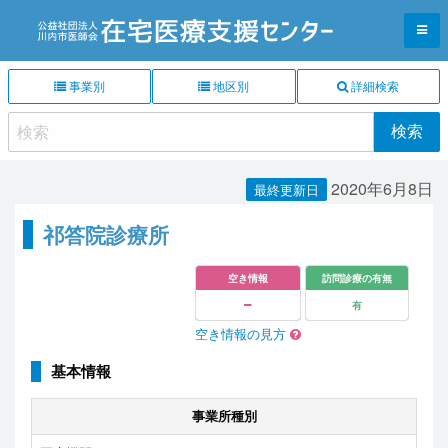
事業別
地区別
詳細検索
2020年6月8日
最終更新日
祁答院診療所
空き情報
訪問診療の有無
有
空き情報の見方
基本情報
事業所種別