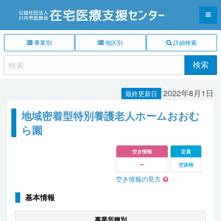
事業別
地区別
詳細検索
2022年8月1日
最終更新日
地域密着型特別養護老人ホームおおむ
ら園
空き情報
定員
空床時
空き情報の見方
基本情報
事業所種別