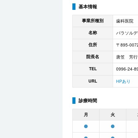
基本情報
事業所種別
歯科医院
名称
パラソルデ
住所
〒895-0
院長名
唐笠 芳行
TEL
0996-24-8
URL
HPあり
診療時間
月
火