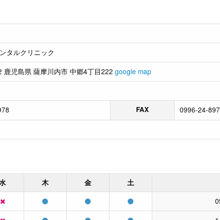
ンタルクリニック
072 鹿児島県 薩摩川内市 中郷4丁目222
google map
978
FAX
0996-24-89
水
木
金
土
0
1